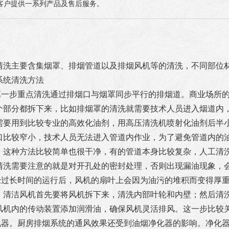
客户提供一系列产品及售后服务。
清洗主要含集烟罩、排烟管道以及排烟风机等的清洗，不同部位
系统清洗方法
，第一步重点清洗通过排烟口与烟罩同步平行的排烟道。商业场所
个部分都拆下来，比如排烟罩的清洗就需要技术人员进入烟道内
需要用到比较专业的高效化油剂，用高压清洗机喷射化油剂后半
口比较窄小，技术人员无法进入管道内作业，为了避免管道内的
。这种方法比较简单也很干净，有的管道本身比较复杂，人工清
清洗需要注意的就是对开孔处的密封处理，否则出现漏油现象，
。经过长时间的运行后，风机的扇叶上会因为油污的堆积而变得厚
。清洁风机首先要将风机拆下来，清洗内部叶轮和内壁；然后清
风机内的传动装置添加润滑油，确保风机灵活排风。这一步比较
净化器。厨房排烟系统的通风效果还受到油烟净化器的影响。净化