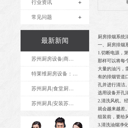
行业资讯
常见问题
厨房排烟系统
最新新闻
一、厨房排烟
1.切断电源
苏州厨房设备|商用电磁厨具设备对厨房改造的优点
那样可以将每
大量的油污，
特莱维厨房设备：深耕不锈钢制品领域，打造智能厨房整体解决方案
有的排烟管道
孔并进行清洁
苏州厨具|食堂厨具厨房的设计要遵循什么规定？
选用设备开孔
2.清洗风机
苏州厨具|安装苏州厨具要找专业的厨具安装公司吗？
就会越来越差
组装前，要给
3.清洗油烟