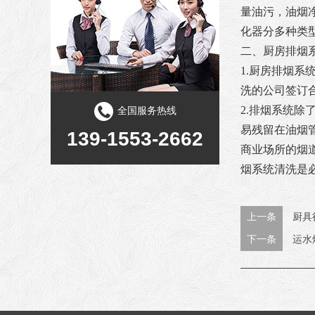
量油污，油烟
化器分多种类
二、厨房排烟
1.厨房排烟
洗的公司签订
2.排烟系统
全国服务热线
易残留在油烟
139-1553-2662
商业场所的烟
烟系统清洗是
上一条
厨具
下一条
运水