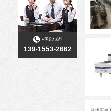
全国服务热线
139-1553-2662
苏州厨房