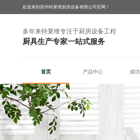
欢迎来到苏州特莱维厨房设备有限公司官网！
多年来特莱维专注于厨房设备工程
厨具生产专家一站式服务
首页
产品中心
成功