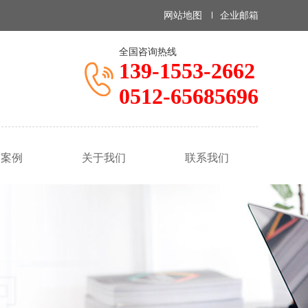
网站地图
企业邮箱
全国咨询热线
139-1553-2662
0512-65685696
户案例
关于我们
联系我们