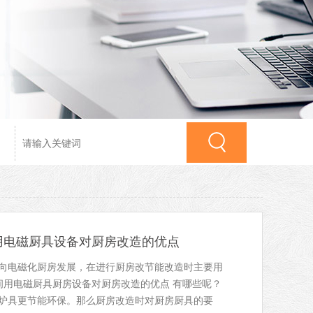
用电磁厨具设备对厨房改造的优点
向电磁化厨房发展，在进行厨房改节能改造时主要用
么间用电磁厨具厨房设备对厨房改造的优点 有哪些呢？
炉具更节能环保。那么厨房改造时对厨房厨具的要